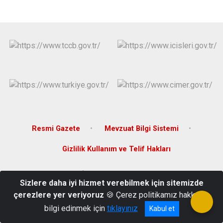
Resmi Gazete
Mevzuat Bilgi Sistemi
Gizlilik Kullanım ve Telif Hakları
Demirsubaşı Mahallesi İskele Caddesi Kumsal Sk. No:11 Gemlik -
Sizlere daha iyi hizmet verebilmek için sitemizde
BURSA
çerezlere yer veriyoruz
🍪 Çerez politikamız hakkında
0224 513 10 51
bilgi edinmek için
tıklayınız
Kabul et