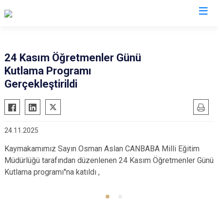
Bursa
24 Kasım Öğretmenler Günü
Kutlama Programı
Büyükorhan
Mustafakemalpaşa
Gerçekleştirildi
Gemlik
Mudanya
Gürsu
Nilüfer
Harmancık
Orhaneli
24.11.2025
İnegöl
Orhangazi
Kaymakamımız Sayın Osman Aslan CANBABA Milli Eğitim
İznik
Osmangazi
Müdürlüğü tarafından düzenlenen 24 Kasım Öğretmenler Günü
Karacabey
Yenişehir
Kutlama programı''na katıldı ,
Keles
Yıldırım
Kestel