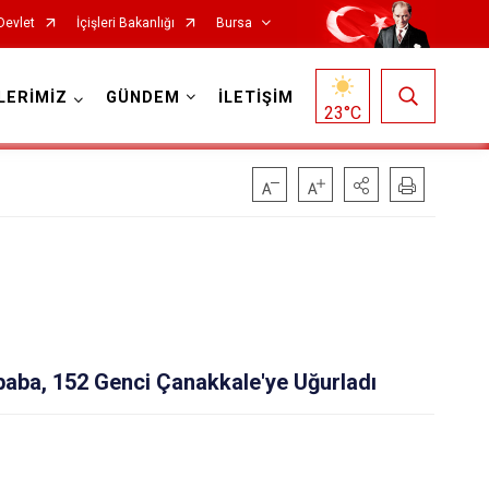
Devlet
İçişleri Bakanlığı
Bursa
LERİMİZ
GÜNDEM
İLETİŞİM
23
°C
Mustafakemalpaşa
Mudanya
ba, 152 Genci Çanakkale'ye Uğurladı
Nilüfer
Orhaneli
Orhangazi