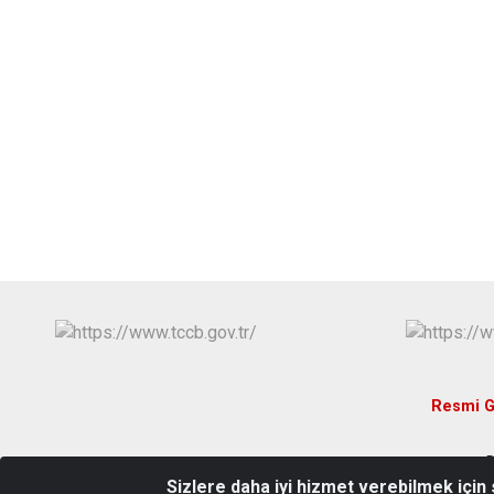
Resmi G
D
Sizlere daha iyi hizmet verebilmek için