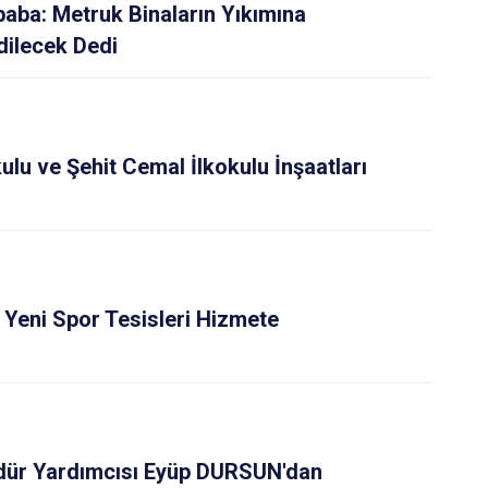
Osmangazi
ba: Metruk Binaların Yıkımına
Yenişehir
dilecek Dedi
Yıldırım
ulu ve Şehit Cemal İlkokulu İnşaatları
Yeni Spor Tesisleri Hizmete
ür Yardımcısı Eyüp DURSUN'dan