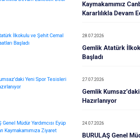
İznik
Kaymakamımız Canba
Karacabey
Kararlılıkla Devam E
Keles
Kestel
28.07.2026
Gemlik Atatürk İlkok
Başladı
27.07.2026
Gemlik Kumsaz’daki 
Hazırlanıyor
24.07.2026
BURULAŞ Genel Müd