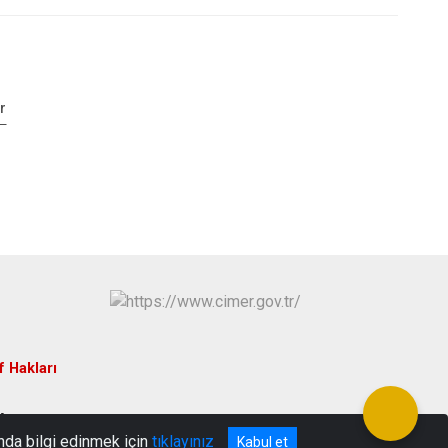
r
f Hakları
SA
nda bilgi edinmek için
tıklayınız
Kabul et