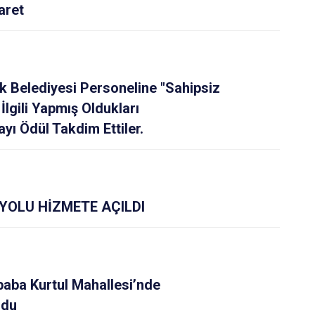
aret
k Belediyesi Personeline "Sahipsiz
İlgili Yapmış Oldukları
yı Ödül Takdim Ettiler.
OLU HİZMETE AÇILDI
ba Kurtul Mahallesi’nde
ndu