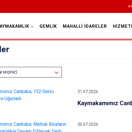
e-
AYMAKAMLIK
GEMLİK
MAHALLİ İDARELER
HİZMET
Bursa
ler
ğı seçiniz)
Büyükorhan
31.07.2026
Gemlik
Kaymakamımız Canba
Gürsu
Harmancık
İnegöl
30.07.2026