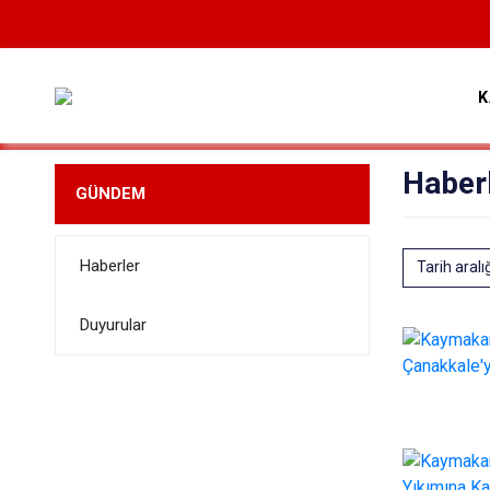
K
Haber
GÜNDEM
Haberler
Tarih aralı
Duyurular