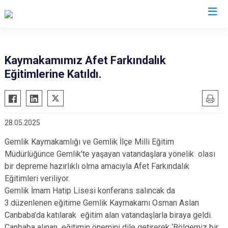
Bursa
Kaymakamımız Afet Farkındalık
Eğitimlerine Katıldı.
Büyükorhan
Mustafakemalpaşa
Gemlik
Mudanya
Gürsu
Nilüfer
28.05.2025
Harmancık
Orhaneli
Gemlik Kaymakamlığı ve Gemlik İlçe Milli Eğitim
İnegöl
Orhangazi
Müdürlüğünce Gemlik’te yaşayan vatandaşlara yönelik olası
İznik
Osmangazi
bir depreme hazırlıklı olma amacıyla Afet Farkındalık
Karacabey
Yenişehir
Eğitimleri veriliyor.
Keles
Gemlik İmam Hatip Lisesi konferans salıncak da
Yıldırım
3.düzenlenen eğitime Gemlik Kaymakamı Osman Aslan
Kestel
Canbaba’da katılarak eğitim alan vatandaşlarla biraya geldi.
Canbaba alınan eğitimin önemini dile getirerek ‘Bölgemiz bir