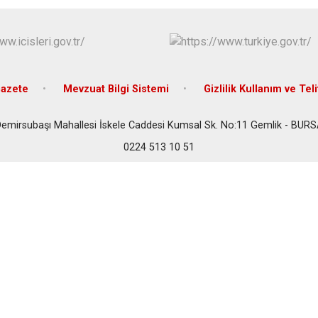
İznik
Karacabey
Keles
Kestel
azete
Mevzuat Bilgi Sistemi
Gizlilik Kullanım ve Teli
emirsubaşı Mahallesi İskele Caddesi Kumsal Sk. No:11 Gemlik - BUR
0224 513 10 51