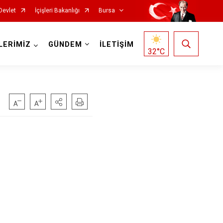
Devlet
İçişleri Bakanlığı
Bursa
LERİMİZ
GÜNDEM
İLETİŞİM
32
°C
Mustafakemalpaşa
Mudanya
Nilüfer
Orhaneli
Orhangazi