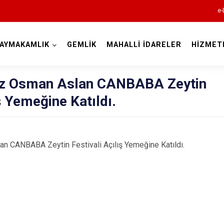
e-
AYMAKAMLIK
GEMLİK
MAHALLİ İDARELER
HİZMET
Bursa
 Osman Aslan CANBABA Zeytin
ş Yemeğine Katıldı.
Büyükorhan
 CANBABA Zeytin Festivali Açılış Yemeğine Katıldı.
Gemlik
Gürsu
Harmancık
İnegöl