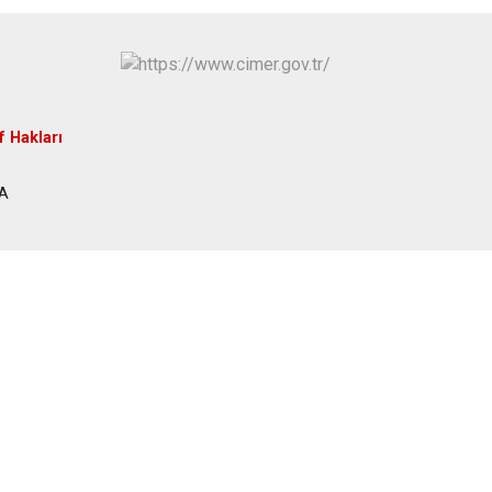
Osmangazi
Yenişehir
Yıldırım
f Hakları
SA