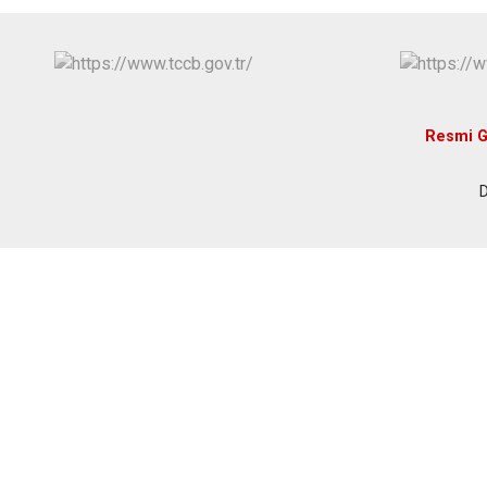
Resmi G
D