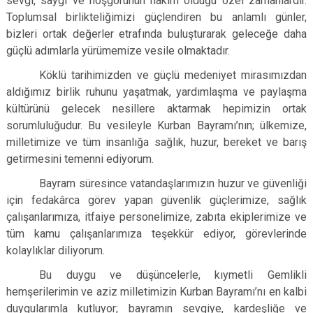
sevgi, saygı ve hoşgörünün hâkim olduğu özel zamanlardır.
Toplumsal birlikteliğimizi güçlendiren bu anlamlı günler,
bizleri ortak değerler etrafında buluşturarak geleceğe daha
güçlü adımlarla yürümemize vesile olmaktadır.
Köklü tarihimizden ve güçlü medeniyet mirasımızdan
aldığımız birlik ruhunu yaşatmak, yardımlaşma ve paylaşma
kültürünü gelecek nesillere aktarmak hepimizin ortak
sorumluluğudur. Bu vesileyle Kurban Bayramı’nın; ülkemize,
milletimize ve tüm insanlığa sağlık, huzur, bereket ve barış
getirmesini temenni ediyorum.
Bayram süresince vatandaşlarımızın huzur ve güvenliği
için fedakârca görev yapan güvenlik güçlerimize, sağlık
çalışanlarımıza, itfaiye personelimize, zabıta ekiplerimize ve
tüm kamu çalışanlarımıza teşekkür ediyor, görevlerinde
kolaylıklar diliyorum.
Bu duygu ve düşüncelerle, kıymetli Gemlikli
hemşerilerimin ve aziz milletimizin Kurban Bayramı’nı en kalbi
duygularımla kutluyor; bayramın sevgiye, kardeşliğe ve