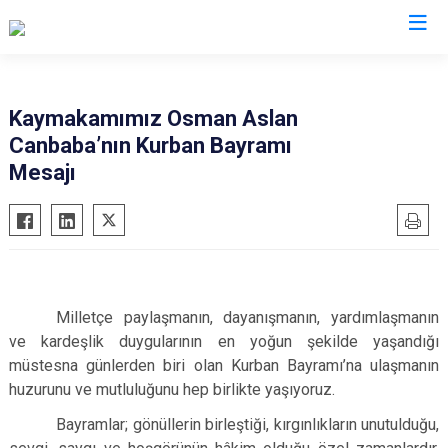
Bursa
Kaymakamımız Osman Aslan
Canbaba’nın Kurban Bayramı
Büyükorhan
Mustafakemalpaşa
Mesajı
Gemlik
Mudanya
Gürsu
Nilüfer
Harmancık
Orhaneli
İnegöl
Orhangazi
İznik
Osmangazi
Milletçe paylaşmanın, dayanışmanın, yardımlaşmanın
ve kardeşlik duygularının en yoğun şekilde yaşandığı
Karacabey
Yenişehir
müstesna günlerden biri olan Kurban Bayramı’na ulaşmanın
Keles
Yıldırım
huzurunu ve mutluluğunu hep birlikte yaşıyoruz.
Kestel
Bayramlar; gönüllerin birleştiği, kırgınlıkların unutulduğu,