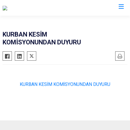
Bursa
KURBAN KESİM
KOMİSYONUNDAN DUYURU
Büyükorhan
Mustafakemalpaşa
Gemlik
Mudanya
Gürsu
Nilüfer
Harmancık
Orhaneli
İnegöl
Orhangazi
KURBAN KESİM KOMİSYONUNDAN DUYURU
İznik
Osmangazi
Karacabey
Yenişehir
Keles
Yıldırım
Kestel