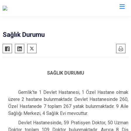
Bursa
Sağlık Durumu
Büyükorhan
Mustafakemalpaşa
Gemlik
Mudanya
Gürsu
Nilüfer
SAĞLIK DURUMU
Harmancık
Orhaneli
İnegöl
Orhangazi
İznik
Osmangazi
Gemlik’te 1 Devlet Hastanesi, 1 Özel Hastane olmak
üzere 2 hastane bulunmaktadır. Devlet Hastanesinde 260,
Karacabey
Yenişehir
Özel Hastanede 7 toplam 267 yatak bulunmaktadır. 9 Aile
Keles
Yıldırım
Sağlığı Merkezi, 4 Sağlık Evi mevcuttur.
Kestel
Devlet Hastanesinde, 59 Pratisyen Doktor, 50 Uzman
Doktor toplam 109 Doktor bulunmaktadır. Ayrıca 8 Diş